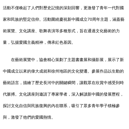
活動不僅喚起了人們對歷史記憶的深刻回響，更激發了青年一代對國
家和民族的堅定信仰。活動圍繞慶祝新中國成立70周年主題，涵蓋藝
術展覽、文化講座、歌舞表演等多種形式，旨在通過文化藝術的力
量，弘揚愛國主義精神，傳承紅色基因。
在藝術展覽中，協會精心策劃了主題書畫展和攝影展，展示了新
中國成立以來的偉大成就和徐州地區的文化變遷。參展作品以生動的
藝術語言，描繪了歷史長河中的關鍵瞬間，讓觀眾在欣賞中感受到時
代脈搏。文化講座則邀請了專家學者，深入解讀新中國的發展歷程，
探討文化自信與民族復興的內在聯系，吸引了眾多青年學子積極參
與，激發了他們的愛國熱情。