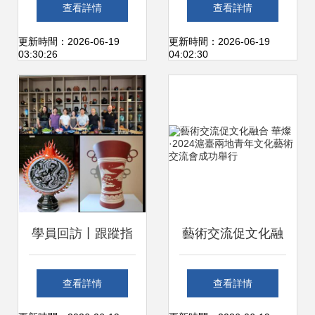
情深促交流——廣
章——慶祝中匈建
查看詳情
查看詳情
東漢樂專場惠民音
交75周年人文交流
更新時間：2026-06-19
更新時間：2026-06-19
03:30:26
04:02:30
樂會圓滿舉辦
活動在布達佩斯成
功舉辦
學員回訪丨跟蹤指
藝術交流促文化融
導，持續賦能，助
合 華燦·2024滬臺
查看詳情
查看詳情