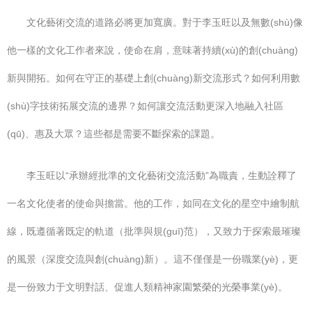
文化藝術交流的道路必將更加寬廣。對于李玉旺以及無數(shù)像
他一樣的文化工作者來說，使命在肩，意味著持續(xù)的創(chuàng)
新與開拓。如何在守正的基礎上創(chuàng)新交流形式？如何利用數
(shù)字技術拓展交流的邊界？如何讓交流活動更深入地融入社區
(qū)、惠及大眾？這些都是需要不斷探索的課題。
李玉旺以“承辦經批準的文化藝術交流活動”為職責，生動詮釋了
一名文化使者的使命與擔當。他的工作，如同在文化的星空中繪制航
線，既遵循著既定的軌道（批準與規(guī)范），又致力于探索最璀璨
的風景（深度交流與創(chuàng)新）。這不僅僅是一份職業(yè)，更
是一份致力于文明對話、促進人類精神家園繁榮的光榮事業(yè)。