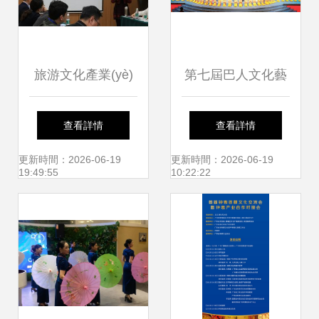
造現(xiàn)場會暨
學校課程新樣態
旅游文化產業(yè)
第七屆巴人文化藝
(tài)研討會
學院在成都成功承
術節(jié) 賡續(xù)
查看詳情
查看詳情
辦會展專業(yè)課
文脈，賦能未來，
更新時間：2026-06-19
更新時間：2026-06-19
19:49:55
10:22:22
程建設全國巡回研
共繪文旅融合新畫
討會
卷