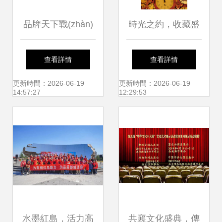
品牌天下戰(zhàn)
時光之約，收藏盛
略合作晨曦藝術公
宴——首屆鐘表收
查看詳情
查看詳情
司會員主題活動圓
藏文化交流會參會
更新時間：2026-06-19
更新時間：2026-06-19
14:57:27
12:29:53
滿舉行
指南
水墨紅島，活力高
共襄文化盛典，傳