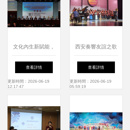
文化內生新賦能，
西安奏響友誼之歌
課程再造育未來
“樂之行”合唱藝術
查看詳情
查看詳情
——沈河區(qū)承
文化交流活動圓滿
更新時間：2026-06-19
更新時間：2026-06-19
12:17:47
05:59:19
辦全國第四屆學校
舉行
文化內生與課程再