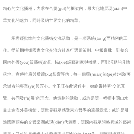
精心的文化播種，力求在合規(guī)的框架內，最大化地展現(xiàn)中
華文化的魅力，同時吸納世界文化的精華。
承辦經批準的文化藝術交流活動，是一項系統(tǒng)而精密的工
作。從前期根據國家文化交流方針進行選題策劃、申報審批，到整合
國內外優(yōu)質藝術資源、協(xié)調藝術家與機構，再到活動的具體
落地、宣傳推廣與后續(xù)影響評估，每一個環(huán)節(jié)都考驗著
承辦者的專業(yè)與匠心。李玉旺在此過程中，始終秉持著“交流互
鑒、共同發(fā)展”的理念。他策劃的活動，或許是讓一幅幅中國山水
畫走進海外美術館，讓世界觀眾感受東方哲學的筆墨意境；或許是引
進國際頂尖的交響樂團或現(xiàn)代舞團，讓國內觀眾領略異域的藝術