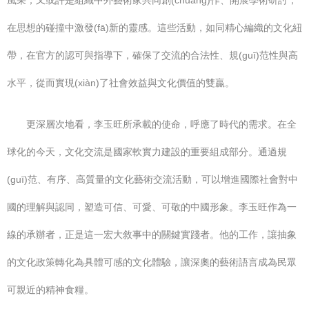
風采；又或許是組織中外藝術家共同創(chuàng)作、開展學術研討，
在思想的碰撞中激發(fā)新的靈感。這些活動，如同精心編織的文化紐
帶，在官方的認可與指導下，確保了交流的合法性、規(guī)范性與高
水平，從而實現(xiàn)了社會效益與文化價值的雙贏。
更深層次地看，李玉旺所承載的使命，呼應了時代的需求。在全
球化的今天，文化交流是國家軟實力建設的重要組成部分。通過規
(guī)范、有序、高質量的文化藝術交流活動，可以增進國際社會對中
國的理解與認同，塑造可信、可愛、可敬的中國形象。李玉旺作為一
線的承辦者，正是這一宏大敘事中的關鍵實踐者。他的工作，讓抽象
的文化政策轉化為具體可感的文化體驗，讓深奧的藝術語言成為民眾
可親近的精神食糧。