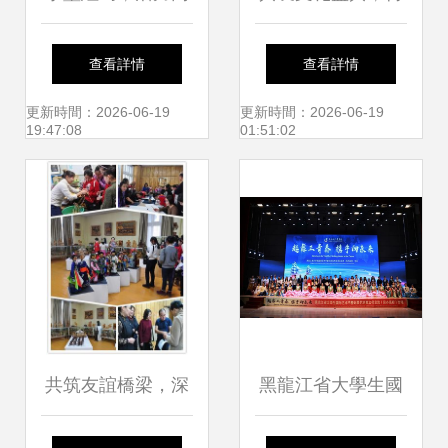
新 一場紀念改革開
承中華精神——第
查看詳情
查看詳情
放四十周年的地書
九屆“中華文化小大
更新時間：2026-06-19
更新時間：2026-06-19
19:47:08
01:51:02
文化盛宴
使”戲劇類集體展示
活動將于北京舉辦
共筑友誼橋梁，深
黑龍江省大學生國
化中蒙情誼——二
際藝術節(jié)暨北