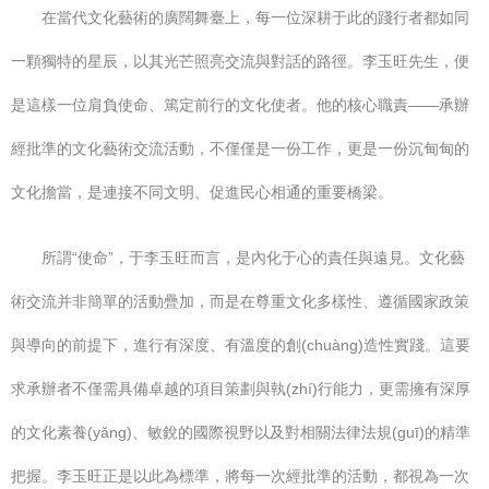
在當代文化藝術的廣闊舞臺上，每一位深耕于此的踐行者都如同
一顆獨特的星辰，以其光芒照亮交流與對話的路徑。李玉旺先生，便
是這樣一位肩負使命、篤定前行的文化使者。他的核心職責——承辦
經批準的文化藝術交流活動，不僅僅是一份工作，更是一份沉甸甸的
文化擔當，是連接不同文明、促進民心相通的重要橋梁。
所謂“使命”，于李玉旺而言，是內化于心的責任與遠見。文化藝
術交流并非簡單的活動疊加，而是在尊重文化多樣性、遵循國家政策
與導向的前提下，進行有深度、有溫度的創(chuàng)造性實踐。這要
求承辦者不僅需具備卓越的項目策劃與執(zhí)行能力，更需擁有深厚
的文化素養(yǎng)、敏銳的國際視野以及對相關法律法規(guī)的精準
把握。李玉旺正是以此為標準，將每一次經批準的活動，都視為一次