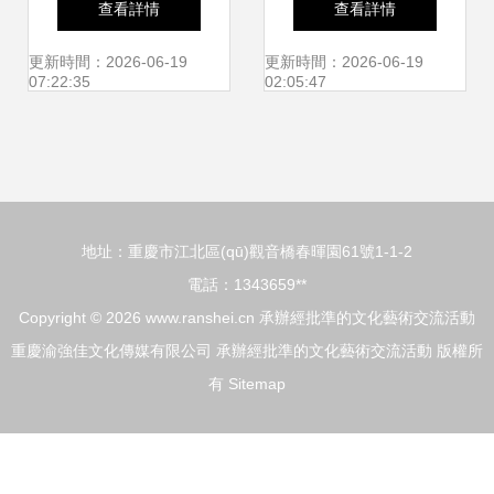
查看詳情
查看詳情
連浩特市37名師生
美藝術家文化交流
更新時間：2026-06-19
更新時間：2026-06-19
07:22:35
02:05:47
赴蒙古國開展青少
（民辦高校）專場
年文化交流活動紀
活動圓滿收官
地址：重慶市江北區(qū)觀音橋春暉園61號1-1-2
實
電話：1343659**
Copyright © 2026
www.ranshei.cn
承辦經批準的文化藝術交流活動
重慶渝強佳文化傳媒有限公司
承辦經批準的文化藝術交流活動
版權所
有
Sitemap